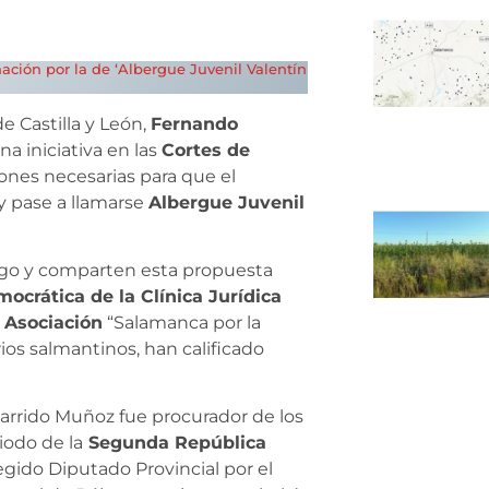
ación por la de ‘Albergue Juvenil Valentín
 Castilla y León,
Fernando
na iniciativa en las
Cortes de
iones necesarias para que el
y pase a llamarse
Albergue Juvenil
tigo y comparten esta propuesta
crática de la Clínica Jurídica
 Asociación
“Salamanca por la
rios salmantinos, han calificado
Garrido Muñoz fue procurador de los
iodo de la
Segunda República
gido Diputado Provincial por el