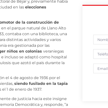
ctoral de Béjar y, previamente había
ciudad en las
elecciones
romotor de la construcción de
 en el parque natural de Llano Alto
933, contaba con una biblioteca, una
ara distintas actividades y varios
lonia era gestionada por las
ger niños en colonias
veraniegas
s e incluso se adaptó como hospital
osis que azotó el país durante la
ón el 4 de agosto de 1936 por el
uierdas,
siendo fusilado en la tapia
s el 1 de enero de 1937.
nte de justicia hacia este insigne
Memoria Democrática y, responde, “a