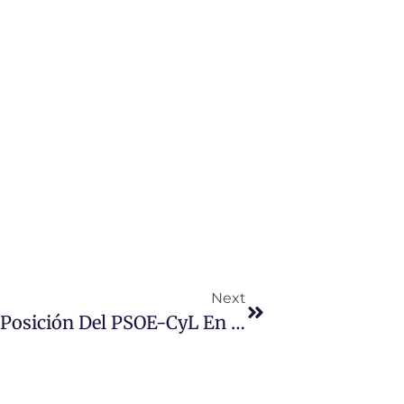
Next
Luis Tudanca Defiende Que La Posición Del PSOE-CyL En El Reparto De La Financiación Sigue «en El Mismo Sitio»