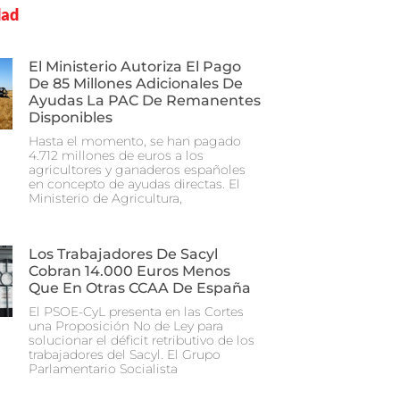
dad
El Ministerio Autoriza El Pago
De 85 Millones Adicionales De
Ayudas La PAC De Remanentes
Disponibles
Hasta el momento, se han pagado
4.712 millones de euros a los
agricultores y ganaderos españoles
en concepto de ayudas directas. El
Ministerio de Agricultura,
Los Trabajadores De Sacyl
Cobran 14.000 Euros Menos
Que En Otras CCAA De España
El PSOE-CyL presenta en las Cortes
una Proposición No de Ley para
solucionar el déficit retributivo de los
trabajadores del Sacyl. El Grupo
Parlamentario Socialista