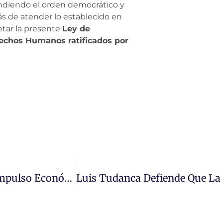
endiendo el orden democrático y
ás de atender lo establecido en
etar la presente
Ley de
rechos Humanos ratificados por
El PP Rechaza (de Nuevo) Trabajar Por El Impulso Económico De Salamanca