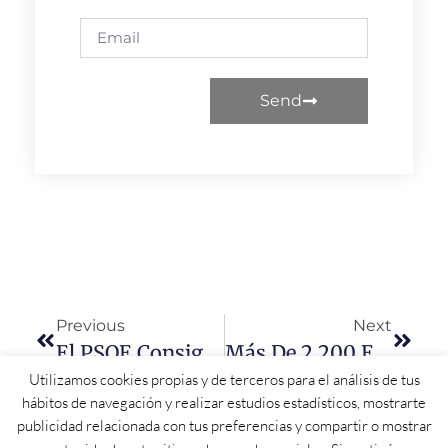
Send
Previous
Next
El PSOE Consigue Que La Junta Se Implique En La Protección Y Conservación De La Granja Agustina De “La Flecha” En Cabrerizos
Más De 2.200 Estudiantes De Salamanca No Han Podido Cursar Los Estudios De Formación Profesional Elegidos Como Primera Opción En El Presente Curso
Utilizamos cookies propias y de terceros para el análisis de tus
hábitos de navegación y realizar estudios estadísticos, mostrarte
publicidad relacionada con tus preferencias y compartir o mostrar