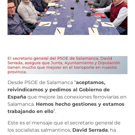
El secretario general del PSOE de Salamanca, David
Serrada, asegura que Junta, Ayuntamiento y Diputación
tienen mucho que mejorar en el transporte en nuestra
provincia.
Desde PSOE de Salamanca “
aceptamos,
reivindicamos y pedimos al Gobierno de
España
que mejore las conexiones ferroviarias en
Salamanca.
Hemos hecho gestiones y estamos
trabajando en ello
”.
Este es el mensaje que el secretario general de
los socialistas salmantinos,
David Serrada
, ha