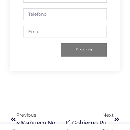
Send
Previous
Next
«Mañueco No Se Ha Quitado La Camiseta Del PP Y Sigue Sin Ponerse La De Castilla Y León»
El Gobierno Publica La Orden De Módulos Con Importantes Reducciones En El IRPF 2025 Para 800.000 Agricultores Y Ganaderos