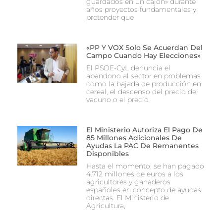
guardados en un cajón» durante
años proyectos fundamentales y
pretender que
«PP Y VOX Solo Se Acuerdan Del
Campo Cuando Hay Elecciones»
El PSOE-CyL denuncia el
abandono al sector en problemas
como la bajada de producción en
cereal, el descenso del precio del
vacuno o el precio
El Ministerio Autoriza El Pago De
85 Millones Adicionales De
Ayudas La PAC De Remanentes
Disponibles
Hasta el momento, se han pagado
4.712 millones de euros a los
agricultores y ganaderos
españoles en concepto de ayudas
directas. El Ministerio de
Agricultura,