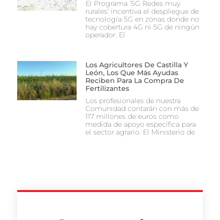
El Programa ‘5G Redes muy
rurales’ incentiva el despliegue de
tecnología 5G en zonas donde no
hay cobertura 4G ni 5G de ningún
operador. El
Los Agricultores De Castilla Y
León, Los Que Más Ayudas
Reciben Para La Compra De
Fertilizantes
Los profesionales de nuestra
Comunidad contarán con más de
117 millones de euros como
medida de apoyo específica para
el sector agrario. El Ministerio de