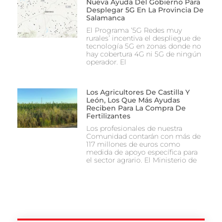
Nueva Ayuda Del Gobierno Para
Desplegar 5G En La Provincia De
Salamanca
El Programa ‘5G Redes muy
rurales’ incentiva el despliegue de
tecnología 5G en zonas donde no
hay cobertura 4G ni 5G de ningún
operador. El
Los Agricultores De Castilla Y
León, Los Que Más Ayudas
Reciben Para La Compra De
Fertilizantes
Los profesionales de nuestra
Comunidad contarán con más de
117 millones de euros como
medida de apoyo específica para
el sector agrario. El Ministerio de