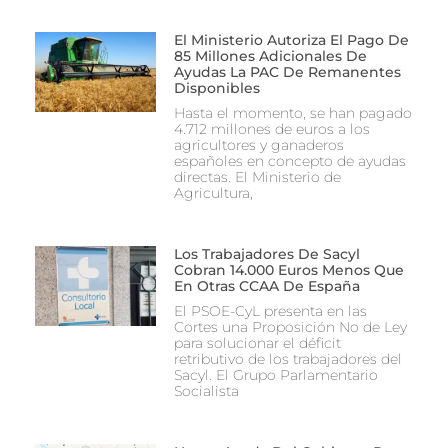
El Ministerio Autoriza El Pago De
85 Millones Adicionales De
Ayudas La PAC De Remanentes
Disponibles
Hasta el momento, se han pagado
4.712 millones de euros a los
agricultores y ganaderos
españoles en concepto de ayudas
directas. El Ministerio de
Agricultura,
Los Trabajadores De Sacyl
Cobran 14.000 Euros Menos Que
En Otras CCAA De España
El PSOE-CyL presenta en las
Cortes una Proposición No de Ley
para solucionar el déficit
retributivo de los trabajadores del
Sacyl. El Grupo Parlamentario
Socialista