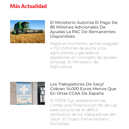
Más Actualidad
El Ministerio Autoriza El Pago De
85 Millones Adicionales De
Ayudas La PAC De Remanentes
Disponibles
Hasta el momento, se han pagado
4.712 millones de euros a los
agricultores y ganaderos
españoles en concepto de ayudas
directas. El Ministerio de
Agricultura,
Los Trabajadores De Sacyl
Cobran 14.000 Euros Menos Que
En Otras CCAA De España
El PSOE-CyL presenta en las
Cortes una Proposición No de Ley
para solucionar el déficit
retributivo de los trabajadores del
Sacyl. El Grupo Parlamentario
Socialista