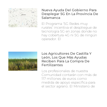
Nueva Ayuda Del Gobierno Para
Desplegar 5G En La Provincia De
Salamanca
El Programa ‘5G Redes muy
rurales’ incentiva el despliegue de
tecnología 5G en zonas donde no
hay cobertura 4G ni 5G de ningún
operador. El
Los Agricultores De Castilla Y
León, Los Que Más Ayudas
Reciben Para La Compra De
Fertilizantes
Los profesionales de nuestra
Comunidad contarán con más de
117 millones de euros como
medida de apoyo específica para
el sector agrario. El Ministerio de