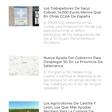
Los Trabajadores De Sacyl
Cobran 14.000 Euros Menos Que
En Otras CCAA De España
El PSOE-CyL presenta en las
Cortes una Proposición No de Ley
para solucionar el déficit
retributivo de los trabajadores del
Sacyl. El Grupo Parlamentario
Socialista
Nueva Ayuda Del Gobierno Para
Desplegar 5G En La Provincia De
Salamanca
El Programa ‘5G Redes muy
rurales’ incentiva el despliegue de
tecnología 5G en zonas donde no
hay cobertura 4G ni 5G de ningún
operador. El
Los Agricultores De Castilla Y
León, Los Que Más Ayudas
Reciben Para La Compra De