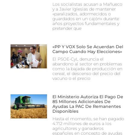
Los socialistas acusan a Mañueco
y a Javier Iglesias de mantener
«paralizados, adormecidos o
guardados en un cajón» durante
años proyectos fundamentales y
pretender que
«PP Y VOX Solo Se Acuerdan Del
Campo Cuando Hay Elecciones»
El PSOE-CyL denuncia el
abandono al sector en problemas
como la bajada de producción en
cereal, el descenso del precio del
vacuno o el precio
El Ministerio Autoriza El Pago De
85 Millones Adicionales De
Ayudas La PAC De Remanentes
Disponibles
Hasta el momento, se han pagado
4.712 millones de euros a los
agricultores y ganaderos
españoles en concepto de ayudas