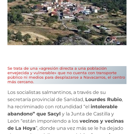
Se trata de una «agresión directa a una población
envejecida y vulnerable» que no cuenta con transporte
público ni medios para desplazarse a Navacarros, el centro
más cercano.
Los socialistas salmantinos, a través de su
secretaría provincial de Sanidad,
Lourdes Rubio
,
ha recriminado con rotundidad “el
intolerable
abandono” que Sacyl
y la Junta de Castilla y
León “están imponiendo a los
vecinos y vecinas
de La Hoya
”, donde una vez más se le ha dejado