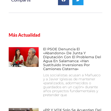
Más Actualidad
El PSOE Denuncia El
«abandono» De Junta Y
Diputación Con El Problema Del
Agua En Salamanca: «Han
Sustituido Inversiones Por
Camiones Cisterna»
Los socialistas acusan a Mañueco
y a Javier Iglesias de mantener
«paralizados, adormecidos o
guardados en un cajón» durante
años proyectos fundamentales y
pretender que
«PP Y VOX Solo Se Acuerdan Del