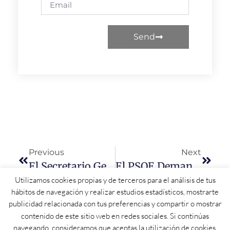
Send
Previous
Next
El Secretario General Del PSOECyL Reconoce La Dureza De La Decisión De Abandonar La Mesa Por La Sanidad Y Pide “humildad Y Menos Soberbia” A La Junta
El PSOE Demanda A La Junta Ayudas Directas Para Cubrir Gastos, Costes Y Necesidades De Autónomos, Trabajadores Y Empresas De Hostelería En Salamanca
Utilizamos cookies propias y de terceros para el análisis de tus
hábitos de navegación y realizar estudios estadísticos, mostrarte
publicidad relacionada con tus preferencias y compartir o mostrar
contenido de este sitio web en redes sociales. Si continúas
navegando, consideramos que aceptas la utilización de cookies.