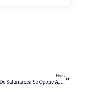
Next
El Comité Provincial Del PSOE De Salamanca Se Opone Al Cierre De Camas En El Hospital Además De Apostar Por Reforzar La Atención Sanitaria En Verano