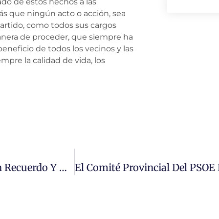
mado de estos hechos a las
s que ningún acto o acción, sea
 partido, como todos sus cargos
manera de proceder, que siempre ha
beneficio de todos los vecinos y las
pre la calidad de vida, los
El PSOE De Salamanca Organiza Un Acto En Recuerdo Y Memoria Del Recientemente Fallecido Pepe Castro