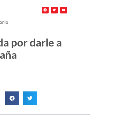
orio
a por darle a
paña