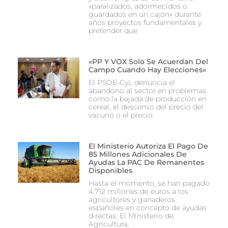
«paralizados, adormecidos o
guardados en un cajón» durante
años proyectos fundamentales y
pretender que
«PP Y VOX Solo Se Acuerdan Del
Campo Cuando Hay Elecciones»
El PSOE-CyL denuncia el
abandono al sector en problemas
como la bajada de producción en
cereal, el descenso del precio del
vacuno o el precio
El Ministerio Autoriza El Pago De
85 Millones Adicionales De
Ayudas La PAC De Remanentes
Disponibles
Hasta el momento, se han pagado
4.712 millones de euros a los
agricultores y ganaderos
españoles en concepto de ayudas
directas. El Ministerio de
Agricultura,