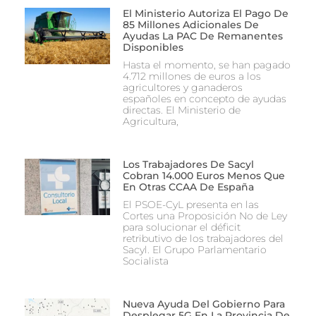
El Ministerio Autoriza El Pago De
85 Millones Adicionales De
Ayudas La PAC De Remanentes
Disponibles
Hasta el momento, se han pagado
4.712 millones de euros a los
agricultores y ganaderos
españoles en concepto de ayudas
directas. El Ministerio de
Agricultura,
Los Trabajadores De Sacyl
Cobran 14.000 Euros Menos Que
En Otras CCAA De España
El PSOE-CyL presenta en las
Cortes una Proposición No de Ley
para solucionar el déficit
retributivo de los trabajadores del
Sacyl. El Grupo Parlamentario
Socialista
Nueva Ayuda Del Gobierno Para
Desplegar 5G En La Provincia De