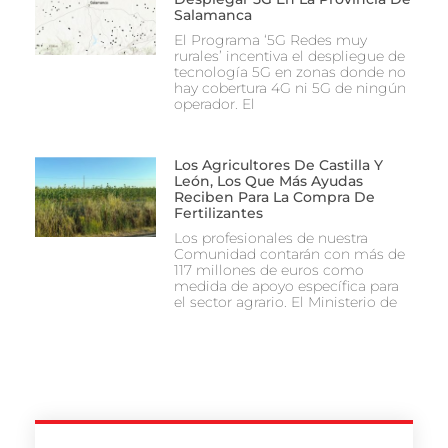
Salamanca
El Programa ‘5G Redes muy
rurales’ incentiva el despliegue de
tecnología 5G en zonas donde no
hay cobertura 4G ni 5G de ningún
operador. El
Los Agricultores De Castilla Y
León, Los Que Más Ayudas
Reciben Para La Compra De
Fertilizantes
Los profesionales de nuestra
Comunidad contarán con más de
117 millones de euros como
medida de apoyo específica para
el sector agrario. El Ministerio de