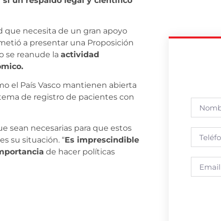
si un respaldo legal y científico
d que necesita de un gran apoyo
metió a presentar una Proposición
o se reanude la
actividad
ómico.
 el País Vasco mantienen abierta
stema de registro de pacientes con
ue sean necesarias para que estos
s su situación. “
Es imprescindible
importancia
de hacer políticas