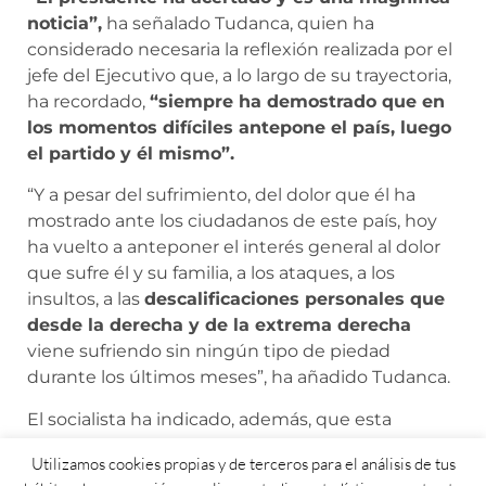
noticia”,
ha señalado Tudanca, quien ha
considerado necesaria la reflexión realizada por el
jefe del Ejecutivo que, a lo largo de su trayectoria,
ha recordado,
“siempre ha demostrado que en
los momentos difíciles antepone el país, luego
el partido y él mismo”.
“Y a pesar del sufrimiento, del dolor que él ha
mostrado ante los ciudadanos de este país, hoy
ha vuelto a anteponer el interés general al dolor
que sufre él y su familia, a los ataques, a los
insultos, a las
descalificaciones personales que
desde la derecha y de la extrema derecha
viene sufriendo sin ningún tipo de piedad
durante los últimos meses”, ha añadido Tudanca.
El socialista ha indicado, además, que esta
reflexión debe ir más allá. Debe servir a
Utilizamos cookies propias y de terceros para el análisis de tus
ciudadanos, servidores públicos y medios de