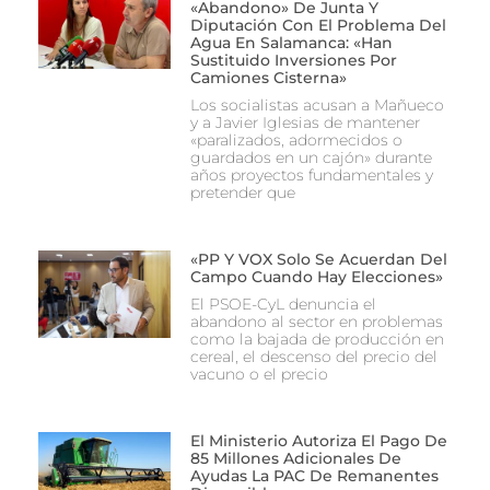
«abandono» De Junta Y
Diputación Con El Problema Del
Agua En Salamanca: «Han
Sustituido Inversiones Por
Camiones Cisterna»
Los socialistas acusan a Mañueco
y a Javier Iglesias de mantener
«paralizados, adormecidos o
guardados en un cajón» durante
años proyectos fundamentales y
pretender que
«PP Y VOX Solo Se Acuerdan Del
Campo Cuando Hay Elecciones»
El PSOE-CyL denuncia el
abandono al sector en problemas
como la bajada de producción en
cereal, el descenso del precio del
vacuno o el precio
El Ministerio Autoriza El Pago De
85 Millones Adicionales De
Ayudas La PAC De Remanentes