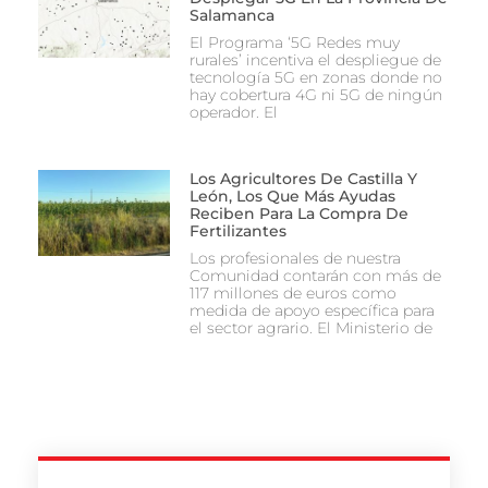
Salamanca
El Programa ‘5G Redes muy
rurales’ incentiva el despliegue de
tecnología 5G en zonas donde no
hay cobertura 4G ni 5G de ningún
operador. El
Los Agricultores De Castilla Y
León, Los Que Más Ayudas
Reciben Para La Compra De
Fertilizantes
Los profesionales de nuestra
Comunidad contarán con más de
117 millones de euros como
medida de apoyo específica para
el sector agrario. El Ministerio de