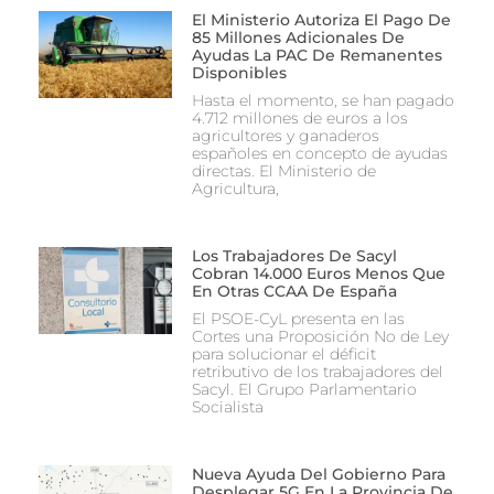
El Ministerio Autoriza El Pago De
85 Millones Adicionales De
Ayudas La PAC De Remanentes
Disponibles
Hasta el momento, se han pagado
4.712 millones de euros a los
agricultores y ganaderos
españoles en concepto de ayudas
directas. El Ministerio de
Agricultura,
Los Trabajadores De Sacyl
Cobran 14.000 Euros Menos Que
En Otras CCAA De España
El PSOE-CyL presenta en las
Cortes una Proposición No de Ley
para solucionar el déficit
retributivo de los trabajadores del
Sacyl. El Grupo Parlamentario
Socialista
Nueva Ayuda Del Gobierno Para
Desplegar 5G En La Provincia De