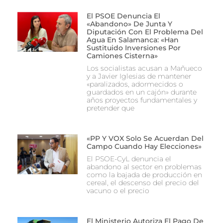
El PSOE Denuncia El
«abandono» De Junta Y
Diputación Con El Problema Del
Agua En Salamanca: «Han
Sustituido Inversiones Por
Camiones Cisterna»
Los socialistas acusan a Mañueco
y a Javier Iglesias de mantener
«paralizados, adormecidos o
guardados en un cajón» durante
años proyectos fundamentales y
pretender que
«PP Y VOX Solo Se Acuerdan Del
Campo Cuando Hay Elecciones»
El PSOE-CyL denuncia el
abandono al sector en problemas
como la bajada de producción en
cereal, el descenso del precio del
vacuno o el precio
El Ministerio Autoriza El Pago De