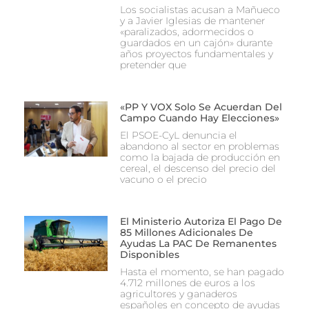
Los socialistas acusan a Mañueco
y a Javier Iglesias de mantener
«paralizados, adormecidos o
guardados en un cajón» durante
años proyectos fundamentales y
pretender que
«PP Y VOX Solo Se Acuerdan Del
Campo Cuando Hay Elecciones»
El PSOE-CyL denuncia el
abandono al sector en problemas
como la bajada de producción en
cereal, el descenso del precio del
vacuno o el precio
El Ministerio Autoriza El Pago De
85 Millones Adicionales De
Ayudas La PAC De Remanentes
Disponibles
Hasta el momento, se han pagado
4.712 millones de euros a los
agricultores y ganaderos
españoles en concepto de ayudas