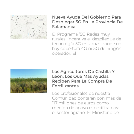
Nueva Ayuda Del Gobierno Para
Desplegar 5G En La Provincia De
Salamanca
El Programa ‘5G Redes muy
rurales’ incentiva el despliegue de
tecnología 5G en zonas donde no
hay cobertura 4G ni 5G de ningún
operador. El
Los Agricultores De Castilla Y
León, Los Que Más Ayudas
Reciben Para La Compra De
Fertilizantes
Los profesionales de nuestra
Comunidad contarán con más de
117 millones de euros como
medida de apoyo específica para
el sector agrario. El Ministerio de