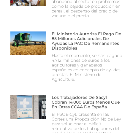
abandono al sector en problemas
como la bajada de producción en
cereal, el descenso del precio del
vacuno o el precio
El Ministerio Autoriza El Pago De
85 Millones Adicionales De
Ayudas La PAC De Remanentes
Disponibles
Hasta el momento, se han pagado
4.712 millones de euros a los
agricultores y ganaderos
españoles en concepto de ayudas
directas. El Ministerio de
Agricultura,
Los Trabajadores De Sacyl
Cobran 14.000 Euros Menos Que
En Otras CCAA De España
El PSOE-CyL presenta en las
Cortes una Proposición No de Ley
para solucionar el déficit
retributivo de los trabajadores del