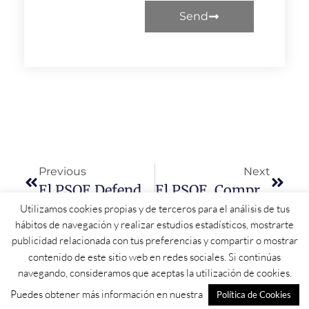
Send
Previous
Next
El PSOE Defenderá En El Pleno Una Iniciativa Para Que CyL Deje De Ser La Única Comunidad Sin Ley LGTBi
El PSOE, Comprometido Con Salamanca: Reuniones De Trabajo Con Sindicatos, Colectivos Y Asociaciones
Utilizamos cookies propias y de terceros para el análisis de tus
hábitos de navegación y realizar estudios estadísticos, mostrarte
publicidad relacionada con tus preferencias y compartir o mostrar
contenido de este sitio web en redes sociales. Si continúas
navegando, consideramos que aceptas la utilización de cookies.
Puedes obtener más información en nuestra
Política de Cookies