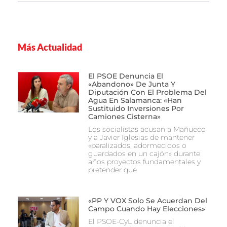
Más Actualidad
El PSOE Denuncia El
«abandono» De Junta Y
Diputación Con El Problema Del
Agua En Salamanca: «Han
Sustituido Inversiones Por
Camiones Cisterna»
Los socialistas acusan a Mañueco
y a Javier Iglesias de mantener
«paralizados, adormecidos o
guardados en un cajón» durante
años proyectos fundamentales y
pretender que
«PP Y VOX Solo Se Acuerdan Del
Campo Cuando Hay Elecciones»
El PSOE-CyL denuncia el