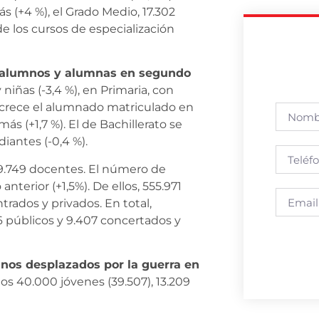
 (+4 %), el Grado Medio, 17.302
 de los cursos de especialización
 alumnos y alumnas en segundo
iñas (-3,4 %), en Primaria, con
 crece el alumnado matriculado en
s (+1,7 %). El de Bachillerato se
iantes (-0,4 %).
69.749 docentes. El número de
nterior (+1,5%). De ellos, 555.971
trados y privados. En total,
06 públicos y 9.407 concertados y
nos desplazados por la guerra en
los 40.000 jóvenes (39.507), 13.209