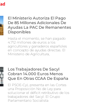
dad
El Ministerio Autoriza El Pago
De 85 Millones Adicionales De
Ayudas La PAC De Remanentes
Disponibles
Hasta el momento, se han pagado
4.712 millones de euros a los
agricultores y ganaderos españoles
en concepto de ayudas directas. El
Ministerio de Agricultura,
Los Trabajadores De Sacyl
Cobran 14.000 Euros Menos
Que En Otras CCAA De España
El PSOE-CyL presenta en las Cortes
una Proposición No de Ley para
solucionar el déficit retributivo de los
trabajadores del Sacyl. El Grupo
Parlamentario Socialista