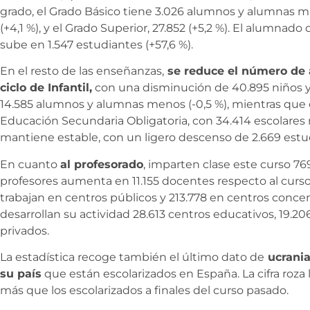
grado, el Grado Básico tiene 3.026 alumnos y alumnas más
(+4,1 %), y el Grado Superior, 27.852 (+5,2 %). El alumnado
sube en 1.547 estudiantes (+57,6 %).
En el resto de las enseñanzas,
se reduce el número de
ciclo de Infantil,
con una disminución de 40.895 niños y n
14.585 alumnos y alumnas menos (-0,5 %), mientras que
Educación Secundaria Obligatoria, con 34.414 escolares má
mantiene estable, con un ligero descenso de 2.669 estud
En cuanto
al profesorado
, imparten clase este curso 7
profesores aumenta en 11.155 docentes respecto al curso a
trabajan en centros públicos y 213.778 en centros concen
desarrollan su actividad 28.613 centros educativos, 19.2
privados.
La estadística recoge también el último dato de
ucrania
su país
que están escolarizados en España. La cifra roza 
más que los escolarizados a finales del curso pasado.