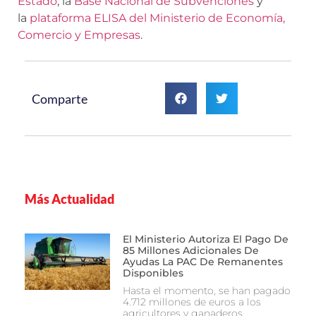
Estado
, la
Base Nacional de Subvenciones
y
la
plataforma ELISA del Ministerio de Economía,
Comercio y Empresas
.
Comparte
Más Actualidad
El Ministerio Autoriza El Pago De
85 Millones Adicionales De
Ayudas La PAC De Remanentes
Disponibles
Hasta el momento, se han pagado
4.712 millones de euros a los
agricultores y ganaderos