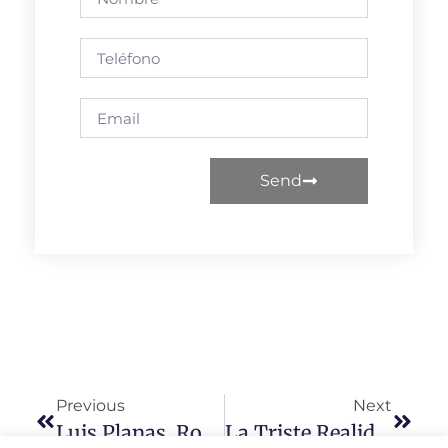
Send
Previous
Next
Luis Planas, Rotundo: «La PAC Tiene Que Contar Con Un Presupuesto Adecuado Porque Es Clave Para La Seguridad Alimentaria»
La Triste Realidad De Salamanca: El 84,5% De Los Municipios Tiene Como Máximo 500 Habitantes