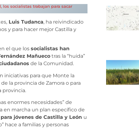
los socialistas trabajan para sacar
es,
Luis Tudanca
, ha reivindicado
os y para hacer mejor Castilla y
en el que los
socialistas han
o Fernández Mañueco
tras la “huida”
 ciudadanos
de la Comunidad.
 iniciativas para que Monte la
o de la provincia de Zamora o para
 provincia.
unas enormes necesidades” de
ra en marcha un plan específico de
 para jóvenes de Castilla y León
u
o” hace a familias y personas