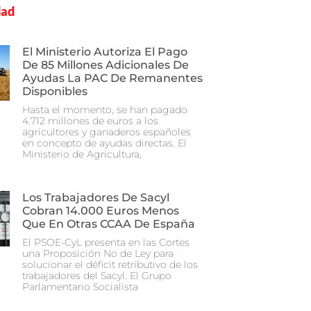
dad
El Ministerio Autoriza El Pago
De 85 Millones Adicionales De
Ayudas La PAC De Remanentes
Disponibles
Hasta el momento, se han pagado
4.712 millones de euros a los
agricultores y ganaderos españoles
en concepto de ayudas directas. El
Ministerio de Agricultura,
Los Trabajadores De Sacyl
Cobran 14.000 Euros Menos
Que En Otras CCAA De España
El PSOE-CyL presenta en las Cortes
una Proposición No de Ley para
solucionar el déficit retributivo de los
trabajadores del Sacyl. El Grupo
Parlamentario Socialista