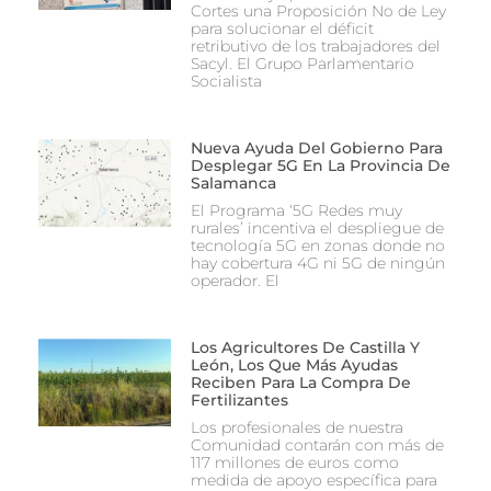
Cortes una Proposición No de Ley
para solucionar el déficit
retributivo de los trabajadores del
Sacyl. El Grupo Parlamentario
Socialista
Nueva Ayuda Del Gobierno Para
Desplegar 5G En La Provincia De
Salamanca
El Programa ‘5G Redes muy
rurales’ incentiva el despliegue de
tecnología 5G en zonas donde no
hay cobertura 4G ni 5G de ningún
operador. El
Los Agricultores De Castilla Y
León, Los Que Más Ayudas
Reciben Para La Compra De
Fertilizantes
Los profesionales de nuestra
Comunidad contarán con más de
117 millones de euros como
medida de apoyo específica para