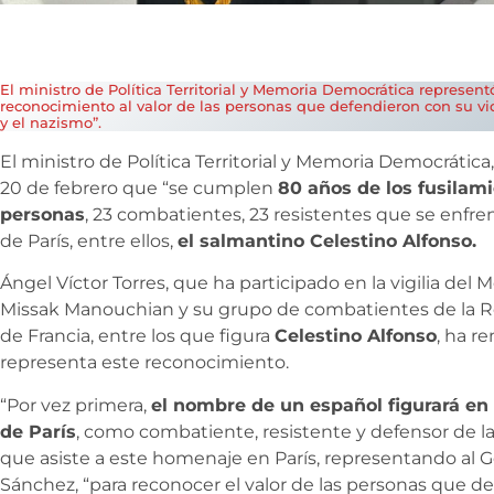
El ministro de Política Territorial y Memoria Democrática represen
reconocimiento al valor de las personas que defendieron con su vida
y el nazismo”.
El ministro de Política Territorial y Memoria Democrática
20 de febrero que “se cumplen
80 años de los fusilami
personas
, 23 combatientes, 23 resistentes que se enfren
de París, entre ellos,
el salmantino Celestino Alfonso.
Ángel Víctor Torres, que ha participado en la vigilia del 
Missak Manouchian y su grupo de combatientes de la Re
de Francia, entre los que figura
Celestino Alfonso
, ha r
representa este reconocimiento.
“Por vez primera,
el nombre de un español figurará en
de París
, como combatiente, resistente y defensor de la
que asiste a este homenaje en París, representando al 
Sánchez, “para reconocer el valor de las personas que de