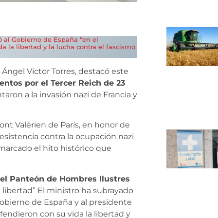
tó al Gobierno de España “en el
 la libertad y la lucha contra el fascismo
, Ángel Víctor Torres, destacó este
entos por el Tercer Reich de 23
taron a la invasión nazi de Francia y
Mont Valérien de París, en honor de
sistencia contra la ocupación nazi
emarcado el hito histórico que
 el Panteón de Hombres Ilustres
 libertad” El ministro ha subrayado
Gobierno de España y al presidente
fendieron con su vida la libertad y