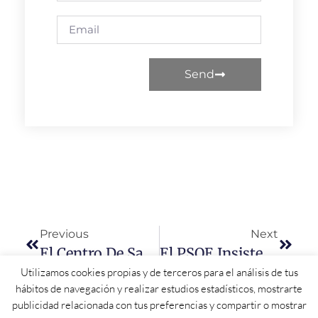
Send
Previous
Next
El Centro De Salud De Calzada De Valdunciel Sigue Cerrado Tres Semanas Después De Haber Sido Inaugurado Por Mañueco
El PSOE Insiste En Pedir A La Junta Que Rectifique Y Exige La Vuelta De Los Médicos A Los Consultorios Locales En Los Pueblos.
Utilizamos cookies propias y de terceros para el análisis de tus
hábitos de navegación y realizar estudios estadísticos, mostrarte
publicidad relacionada con tus preferencias y compartir o mostrar