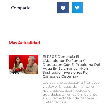
Comparte
Más Actualidad
El PSOE Denuncia El
«abandono» De Junta Y
Diputación Con El Problema Del
Agua En Salamanca: «Han
Sustituido Inversiones Por
Camiones Cisterna»
Los socialistas acusan a Mañueco
y a Javier Iglesias de mantener
«paralizados, adormecidos o
guardados en un cajón» durante
años proyectos fundamentales y
pretender que