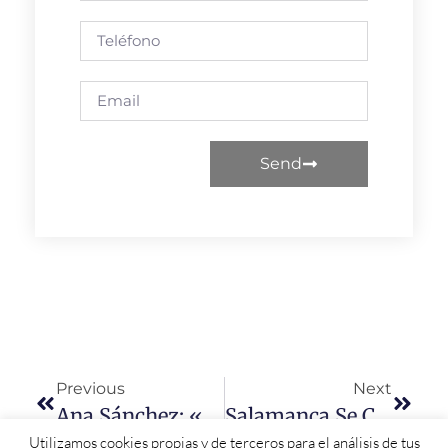
Send
Previous
Next
Ana Sánchez: «El PP No Respeta Nada; Se Está Convirtiendo En Un Partido Antisistema»
Salamanca Se Convierte En Un «desierto Demográfico» Con Tres Comarcas Entre Las Que Más Población Pierden De España
Utilizamos cookies propias y de terceros para el análisis de tus