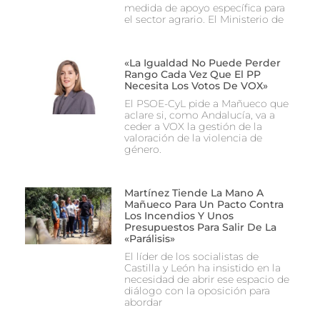
medida de apoyo específica para
el sector agrario. El Ministerio de
«La Igualdad No Puede Perder
Rango Cada Vez Que El PP
Necesita Los Votos De VOX»
El PSOE-CyL pide a Mañueco que
aclare si, como Andalucía, va a
ceder a VOX la gestión de la
valoración de la violencia de
género.
Martínez Tiende La Mano A
Mañueco Para Un Pacto Contra
Los Incendios Y Unos
Presupuestos Para Salir De La
«parálisis»
El líder de los socialistas de
Castilla y León ha insistido en la
necesidad de abrir ese espacio de
diálogo con la oposición para
abordar