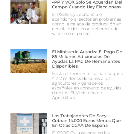
«PP Y VOX Solo Se Acuerdan Del
Campo Cuando Hay Elecciones»
El PSOE-CyL denuncia el
abandono al sector en problemas
como la bajada de producción en
cereal, el descenso del precio del
vacuno o el precio
El Ministerio Autoriza El Pago De
85 Millones Adicionales De
Ayudas La PAC De Remanentes
Disponibles
Hasta el momento, se han pagado
4.712 millones de euros a los
agricultores y ganaderos
españoles en concepto de ayudas
directas. El Ministerio de
Agricultura,
Los Trabajadores De Sacyl
Cobran 14.000 Euros Menos Que
En Otras CCAA De España
El PSOE-CyL presenta en las