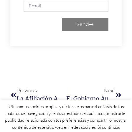
Send
Previous
Next
La Afiliación A La Seguridad Social Aumenta En Más De 147.000 Personas Desde El Inicio De 2024
El Gobierno Autoriza Licitar Por 42,7 Millones Un Contrato Para La Conservación De Carreteras En La Provincia De Salamanca
Utilizamos cookies propias y de terceros para el análisis de tus
hábitos de navegación y realizar estudios estadísticos, mostrarte
publicidad relacionada con tus preferencias y compartir o mostrar
contenido de este sitio web en redes sociales. Si continúas