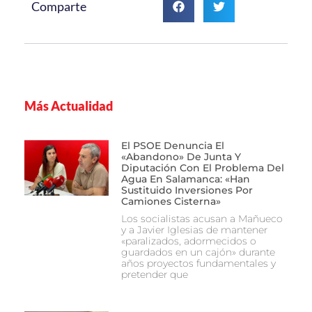
Comparte
Más Actualidad
El PSOE Denuncia El
«abandono» De Junta Y
Diputación Con El Problema Del
Agua En Salamanca: «Han
Sustituido Inversiones Por
Camiones Cisterna»
Los socialistas acusan a Mañueco
y a Javier Iglesias de mantener
«paralizados, adormecidos o
guardados en un cajón» durante
años proyectos fundamentales y
pretender que