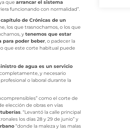
 ya que
arrancar el sistema
viera funcionando con normalidad”.
 capítulo de Crónicas de un
che, los que trasnochamos, o los que
charnos, y
tenemos que estar
a para poder beber
, o padecer la
año que este corte habitual puede
inistro de agua es un servicio
 completamente, y necesario
rofesional o laboral durante la
 incomprensibles” como el corte de
e elección de obras en vías
tuberías
. “Levantó la calle principal
ronales los días 28 y 29 de junio” y
urbano
“donde la maleza y las malas