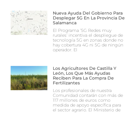
Nueva Ayuda Del Gobierno Para
Desplegar 5G En La Provincia De
Salamanca
El Programa ‘5G Redes muy
rurales’ incentiva el despliegue de
tecnología 5G en zonas donde no
hay cobertura 4G ni 5G de ningún
operador. El
Los Agricultores De Castilla Y
León, Los Que Más Ayudas
Reciben Para La Compra De
Fertilizantes
Los profesionales de nuestra
Comunidad contarán con más de
117 millones de euros como
medida de apoyo específica para
el sector agrario. El Ministerio de