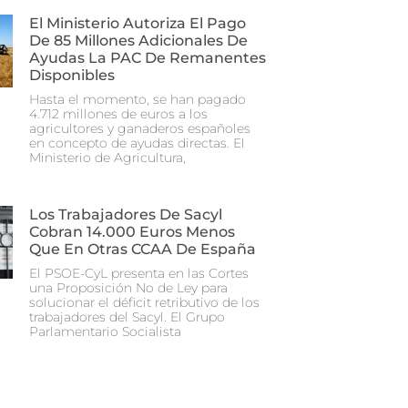
El Ministerio Autoriza El Pago
De 85 Millones Adicionales De
Ayudas La PAC De Remanentes
Disponibles
Hasta el momento, se han pagado
4.712 millones de euros a los
agricultores y ganaderos españoles
en concepto de ayudas directas. El
Ministerio de Agricultura,
Los Trabajadores De Sacyl
Cobran 14.000 Euros Menos
Que En Otras CCAA De España
El PSOE-CyL presenta en las Cortes
una Proposición No de Ley para
solucionar el déficit retributivo de los
trabajadores del Sacyl. El Grupo
Parlamentario Socialista