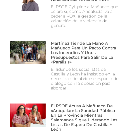
El PSOE-CyL pide a Mañueco que
aclare si, como Andalucía, va a
ceder a VOX la gestión de la
valoración de la violencia de
género.
Martínez Tiende La Mano A
Mañueco Para Un Pacto Contra
Los Incendios Y Unos
Presupuestos Para Salir De La
«parálisis»
El líder de los socialistas de
Castilla y León ha insistido en la
necesidad de abrir ese espacio de
diálogo con la oposición para
abordar
El PSOE Acusa A Mañueco De
«aniquilar» La Sanidad Pública
En La Provincia Mientras
Salamanca Sigue Liderando Las
Listas De Espera De Castilla Y
León