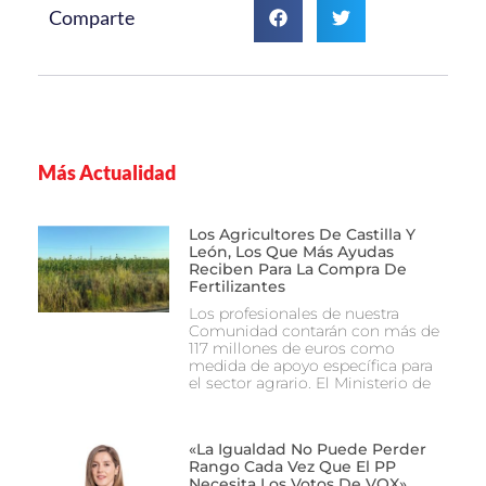
Comparte
Más Actualidad
Los Agricultores De Castilla Y
León, Los Que Más Ayudas
Reciben Para La Compra De
Fertilizantes
Los profesionales de nuestra
Comunidad contarán con más de
117 millones de euros como
medida de apoyo específica para
el sector agrario. El Ministerio de
«La Igualdad No Puede Perder
Rango Cada Vez Que El PP
Necesita Los Votos De VOX»