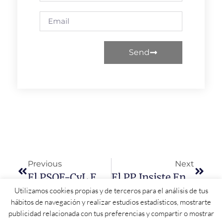
Send
Previous
Next
El PSOE-CyL Emplaza A Mañueco Para Que Cree Una Mesa Negociadora Y Aprobar «un Buen Presupuesto»
El PP Insiste En El Bulo De La Eliminación De 33 Paradas En Las Líneas De Autobús En Salamanca
Utilizamos cookies propias y de terceros para el análisis de tus
hábitos de navegación y realizar estudios estadísticos, mostrarte
publicidad relacionada con tus preferencias y compartir o mostrar