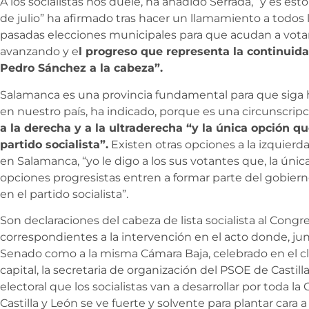
A los socialistas nos duele, ha añadido Serrada, “y es es
de julio” ha afirmado tras hacer un llamamiento a todos
pasadas elecciones municipales para que acudan a votar,
avanzando y e
l progreso que representa la continuid
Pedro Sánchez a la cabeza”.
Salamanca es una provincia fundamental para que siga
en nuestro país, ha indicado, porque es una circunscripc
a la derecha y a la ultraderecha “y la única opción que
partido socialista”.
Existen otras opciones a la izquierd
en Salamanca, “yo le digo a los sus votantes que, la úni
opciones progresistas entren a formar parte del gobierno
en el partido socialista”.
Son declaraciones del cabeza de lista socialista al Cong
correspondientes a la intervención en el acto donde, jun
Senado como a la misma Cámara Baja, celebrado en el cl
capital, la secretaria de organización del PSOE de Casti
electoral que los socialistas van a desarrollar por toda 
Castilla y León se ve fuerte y solvente para plantar cara