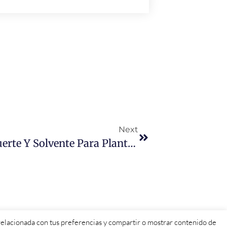
Next
Ana Sánchez: «El PSOE Está Fuerte Y Solvente Para Plantar Cara A La Derecha Más Extrema»
d relacionada con tus preferencias y compartir o mostrar contenido de