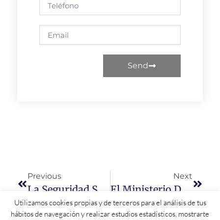
Send
Previous
Next
La Seguridad Social Tramita En Salamanca 683 Prestaciones Por Nacimiento Y Cuidado De Menor Con Un Gasto De 4,6 Millones
El Ministerio De Sanidad Crea El Observatorio Contra El Fraude Y La Corrupción Sanitaria
Utilizamos cookies propias y de terceros para el análisis de tus
hábitos de navegación y realizar estudios estadísticos, mostrarte