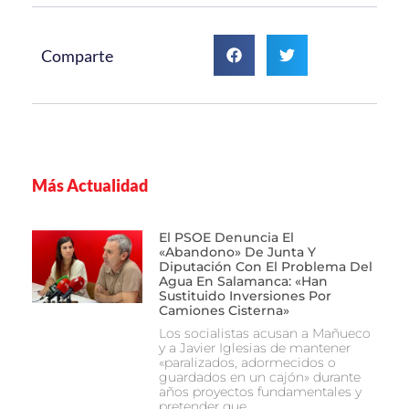
Comparte
Más Actualidad
El PSOE Denuncia El
«abandono» De Junta Y
Diputación Con El Problema Del
Agua En Salamanca: «Han
Sustituido Inversiones Por
Camiones Cisterna»
Los socialistas acusan a Mañueco
y a Javier Iglesias de mantener
«paralizados, adormecidos o
guardados en un cajón» durante
años proyectos fundamentales y
pretender que