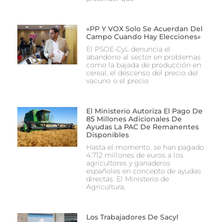
«PP Y VOX Solo Se Acuerdan Del
Campo Cuando Hay Elecciones»
El PSOE-CyL denuncia el
abandono al sector en problemas
como la bajada de producción en
cereal, el descenso del precio del
vacuno o el precio
El Ministerio Autoriza El Pago De
85 Millones Adicionales De
Ayudas La PAC De Remanentes
Disponibles
Hasta el momento, se han pagado
4.712 millones de euros a los
agricultores y ganaderos
españoles en concepto de ayudas
directas. El Ministerio de
Agricultura,
Los Trabajadores De Sacyl