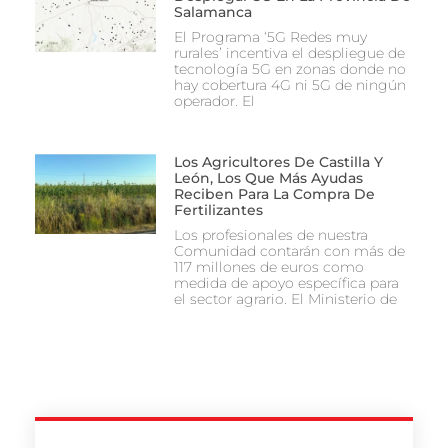
Salamanca
El Programa ‘5G Redes muy
rurales’ incentiva el despliegue de
tecnología 5G en zonas donde no
hay cobertura 4G ni 5G de ningún
operador. El
Los Agricultores De Castilla Y
León, Los Que Más Ayudas
Reciben Para La Compra De
Fertilizantes
Los profesionales de nuestra
Comunidad contarán con más de
117 millones de euros como
medida de apoyo específica para
el sector agrario. El Ministerio de