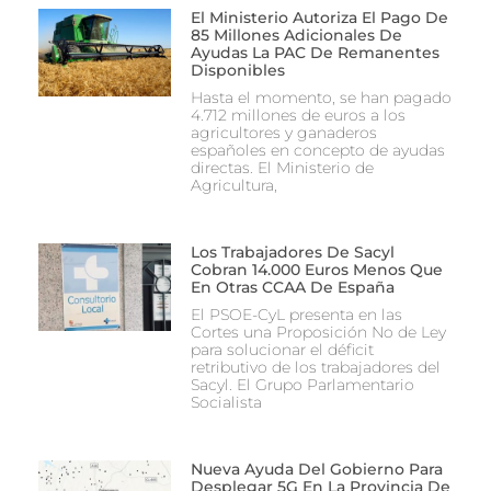
El Ministerio Autoriza El Pago De
85 Millones Adicionales De
Ayudas La PAC De Remanentes
Disponibles
Hasta el momento, se han pagado
4.712 millones de euros a los
agricultores y ganaderos
españoles en concepto de ayudas
directas. El Ministerio de
Agricultura,
Los Trabajadores De Sacyl
Cobran 14.000 Euros Menos Que
En Otras CCAA De España
El PSOE-CyL presenta en las
Cortes una Proposición No de Ley
para solucionar el déficit
retributivo de los trabajadores del
Sacyl. El Grupo Parlamentario
Socialista
Nueva Ayuda Del Gobierno Para
Desplegar 5G En La Provincia De