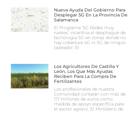
Nueva Ayuda Del Gobierno Para
Desplegar 5G En La Provincia De
Salamanca
El Programa ‘5G Redes muy
rurales’ incentiva el despliegue de
tecnología 5G en zonas donde no
hay cobertura 4G ni 5G de ningún
operador. El
Los Agricultores De Castilla Y
León, Los Que Más Ayudas
Reciben Para La Compra De
Fertilizantes
Los profesionales de nuestra
Comunidad contarán con más de
117 millones de euros como
medida de apoyo específica para
el sector agrario. El Ministerio de