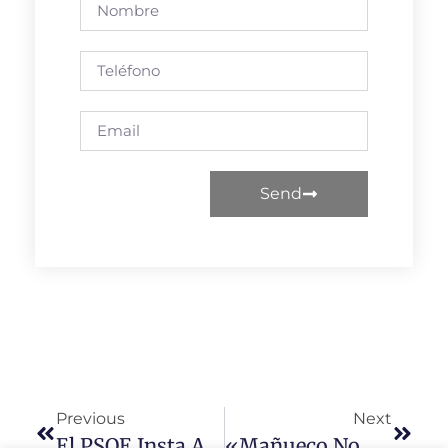
Send
Previous
Next
El PSOE Insta A La Junta Para Que Haga Una Aportación A Los Casi 11 Millones Que Recibirá Del Gobierno De España Para El Bono Alquiler Joven
«Mañueco No Hace Nada Si No Hay Fotógrafos O Cámaras»