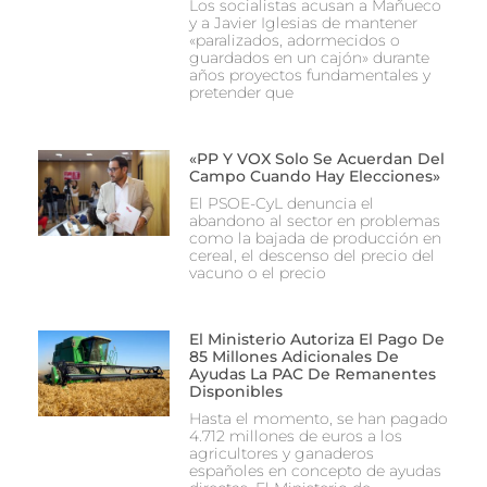
Los socialistas acusan a Mañueco
y a Javier Iglesias de mantener
«paralizados, adormecidos o
guardados en un cajón» durante
años proyectos fundamentales y
pretender que
«PP Y VOX Solo Se Acuerdan Del
Campo Cuando Hay Elecciones»
El PSOE-CyL denuncia el
abandono al sector en problemas
como la bajada de producción en
cereal, el descenso del precio del
vacuno o el precio
El Ministerio Autoriza El Pago De
85 Millones Adicionales De
Ayudas La PAC De Remanentes
Disponibles
Hasta el momento, se han pagado
4.712 millones de euros a los
agricultores y ganaderos
españoles en concepto de ayudas