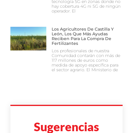
tecnología 5G en zonas donde no
hay cobertura 4G ni 5G de ningún
operador. El
Los Agricultores De Castilla Y
León, Los Que Más Ayudas
Reciben Para La Compra De
Fertilizantes
Los profesionales de nuestra
Comunidad contarán con más de
117 millones de euros como
medida de apoyo específica para
el sector agrario. El Ministerio de
Sugerencias