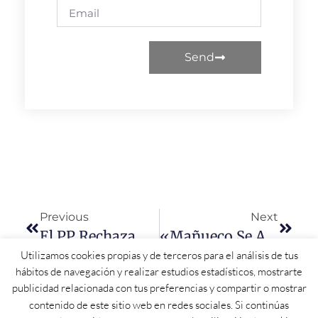
Send
Previous
Next
El PP Rechaza La Revisión De Pasos De Peatones Y Reductores De Velocidad En Tramos Urbanos
«Mañueco Se Atreve A Decir Que El Operativo Contra Los Incendios Ha Funcionado Adecuadamente»
Utilizamos cookies propias y de terceros para el análisis de tus
hábitos de navegación y realizar estudios estadísticos, mostrarte
publicidad relacionada con tus preferencias y compartir o mostrar
contenido de este sitio web en redes sociales. Si continúas