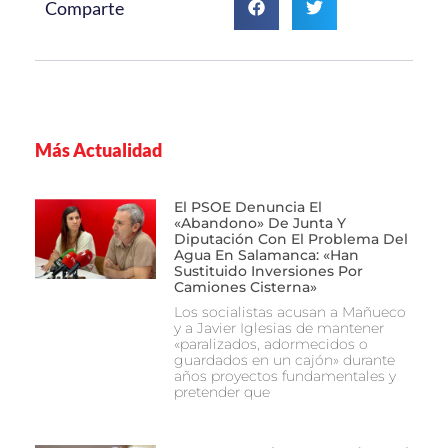
Comparte
Más Actualidad
El PSOE Denuncia El
«abandono» De Junta Y
Diputación Con El Problema Del
Agua En Salamanca: «Han
Sustituido Inversiones Por
Camiones Cisterna»
Los socialistas acusan a Mañueco
y a Javier Iglesias de mantener
«paralizados, adormecidos o
guardados en un cajón» durante
años proyectos fundamentales y
pretender que