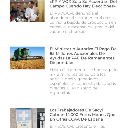
«PP Y VOX Solo Se Acuerdan Del
Campo Cuando Hay Elecciones»
El PSOE-CyL denuncia el
abandono al sector en problemas
como la bajada de producción en
cereal, el descenso del precio del
vacuno o el precio
El Ministerio Autoriza El Pago De
85 Millones Adicionales De
Ayudas La PAC De Remanentes
Disponibles
Hasta el momento, se han pagado
4.712 millones de euros a los
agricultores y ganaderos
españoles en concepto de ayudas
directas. El Ministerio de
Agricultura,
Los Trabajadores De Sacyl
Cobran 14.000 Euros Menos Que
En Otras CCAA De España
El PSOE-CyL presenta en las