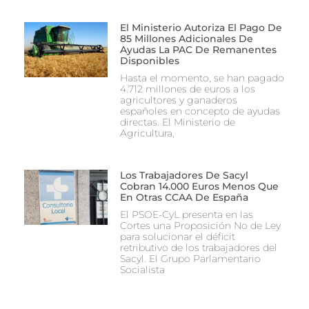
El Ministerio Autoriza El Pago De
85 Millones Adicionales De
Ayudas La PAC De Remanentes
Disponibles
Hasta el momento, se han pagado
4.712 millones de euros a los
agricultores y ganaderos
españoles en concepto de ayudas
directas. El Ministerio de
Agricultura,
Los Trabajadores De Sacyl
Cobran 14.000 Euros Menos Que
En Otras CCAA De España
El PSOE-CyL presenta en las
Cortes una Proposición No de Ley
para solucionar el déficit
retributivo de los trabajadores del
Sacyl. El Grupo Parlamentario
Socialista