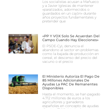
Los socialistas acusan a Mañueco
y a Javier Iglesias de mantener
«paralizados, adormecidos o
guardados en un cajón» durante
años proyectos fundamentales y
pretender que
«PP Y VOX Solo Se Acuerdan Del
Campo Cuando Hay Elecciones»
El PSOE-CyL denuncia el
abandono al sector en problemas
como la bajada de producción en
cereal, el descenso del precio del
vacuno o el precio
El Ministerio Autoriza El Pago De
85 Millones Adicionales De
Ayudas La PAC De Remanentes
Disponibles
Hasta el momento, se han pagado
4.712 millones de euros a los
agricultores y ganaderos
españoles en concepto de ayudas