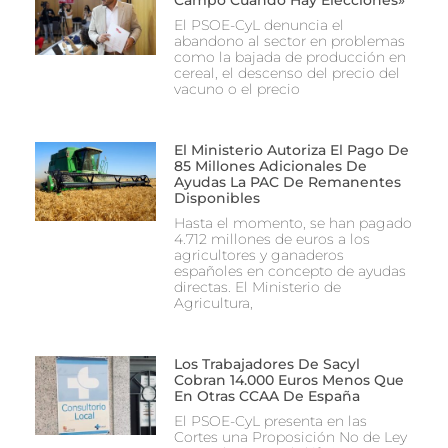
El PSOE-CyL denuncia el
abandono al sector en problemas
como la bajada de producción en
cereal, el descenso del precio del
vacuno o el precio
El Ministerio Autoriza El Pago De
85 Millones Adicionales De
Ayudas La PAC De Remanentes
Disponibles
Hasta el momento, se han pagado
4.712 millones de euros a los
agricultores y ganaderos
españoles en concepto de ayudas
directas. El Ministerio de
Agricultura,
Los Trabajadores De Sacyl
Cobran 14.000 Euros Menos Que
En Otras CCAA De España
El PSOE-CyL presenta en las
Cortes una Proposición No de Ley