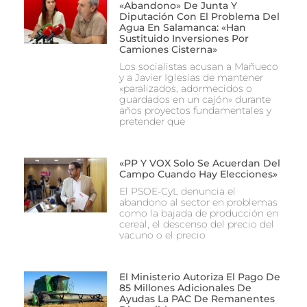
«abandono» De Junta Y
Diputación Con El Problema Del
Agua En Salamanca: «Han
Sustituido Inversiones Por
Camiones Cisterna»
Los socialistas acusan a Mañueco
y a Javier Iglesias de mantener
«paralizados, adormecidos o
guardados en un cajón» durante
años proyectos fundamentales y
pretender que
«PP Y VOX Solo Se Acuerdan Del
Campo Cuando Hay Elecciones»
El PSOE-CyL denuncia el
abandono al sector en problemas
como la bajada de producción en
cereal, el descenso del precio del
vacuno o el precio
El Ministerio Autoriza El Pago De
85 Millones Adicionales De
Ayudas La PAC De Remanentes