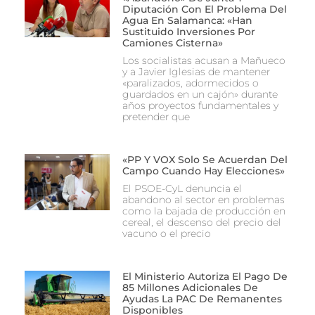
Diputación Con El Problema Del
Agua En Salamanca: «Han
Sustituido Inversiones Por
Camiones Cisterna»
Los socialistas acusan a Mañueco
y a Javier Iglesias de mantener
«paralizados, adormecidos o
guardados en un cajón» durante
años proyectos fundamentales y
pretender que
«PP Y VOX Solo Se Acuerdan Del
Campo Cuando Hay Elecciones»
El PSOE-CyL denuncia el
abandono al sector en problemas
como la bajada de producción en
cereal, el descenso del precio del
vacuno o el precio
El Ministerio Autoriza El Pago De
85 Millones Adicionales De
Ayudas La PAC De Remanentes
Disponibles