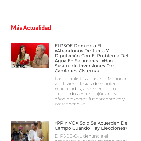
Más Actualidad
El PSOE Denuncia El
«abandono» De Junta Y
Diputación Con El Problema Del
Agua En Salamanca: «Han
Sustituido Inversiones Por
Camiones Cisterna»
Los socialistas acusan a Mañueco
y a Javier Iglesias de mantener
«paralizados, adormecidos o
guardados en un cajón» durante
años proyectos fundamentales y
pretender que
«PP Y VOX Solo Se Acuerdan Del
Campo Cuando Hay Elecciones»
El PSOE-CyL denuncia el
abandono al sector en problemas