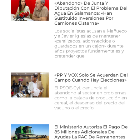
«abandono» De Junta Y
Diputación Con El Problema Del
Agua En Salamanca: «Han
Sustituido Inversiones Por
Camiones Cisterna»
Los socialistas acusan a Mañueco
y a Javier Iglesias de mantener
«paralizados, adormecidos o
guardados en un cajón» durante
años proyectos fundamentales y
pretender que
«PP Y VOX Solo Se Acuerdan Del
Campo Cuando Hay Elecciones»
El PSOE-CyL denuncia el
abandono al sector en problemas
como la bajada de producción en
cereal, el descenso del precio del
vacuno o el precio
El Ministerio Autoriza El Pago De
85 Millones Adicionales De
Ayudas La PAC De Remanentes