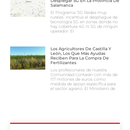
Desplegar 5G En La Provincia De
Salamanca
El Programa ‘5G Redes muy
rurales’ incentiva el despliegue de
tecnología 5G en zonas donde no
hay cobertura 4G ni 5G de ningún
operador. El
Los Agricultores De Castilla Y
León, Los Que Más Ayudas
Reciben Para La Compra De
Fertilizantes
Los profesionales de nuestra
Comunidad contarán con más de
117 millones de euros como
medida de apoyo específica para
el sector agrario. El Ministerio de