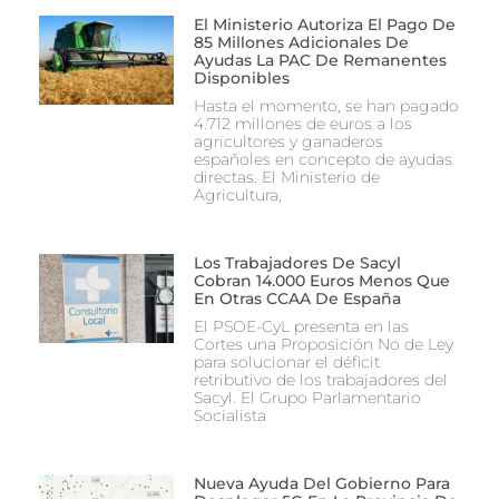
El Ministerio Autoriza El Pago De
85 Millones Adicionales De
Ayudas La PAC De Remanentes
Disponibles
Hasta el momento, se han pagado
4.712 millones de euros a los
agricultores y ganaderos
españoles en concepto de ayudas
directas. El Ministerio de
Agricultura,
Los Trabajadores De Sacyl
Cobran 14.000 Euros Menos Que
En Otras CCAA De España
El PSOE-CyL presenta en las
Cortes una Proposición No de Ley
para solucionar el déficit
retributivo de los trabajadores del
Sacyl. El Grupo Parlamentario
Socialista
Nueva Ayuda Del Gobierno Para